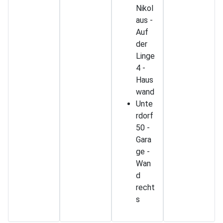
Nikol
aus -
Auf
der
Linge
4 -
Haus
wand
Unte
rdorf
50 -
Gara
ge -
Wan
d
recht
s