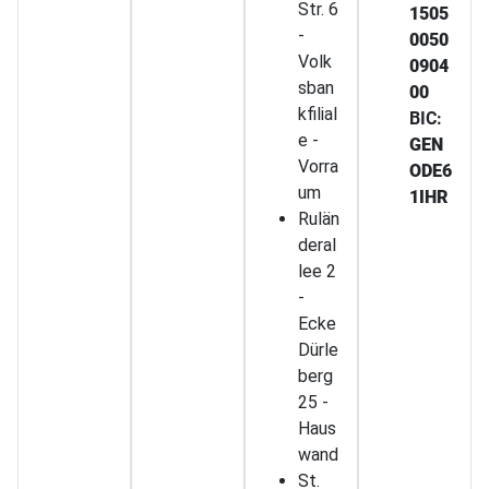
Str. 6
1505
-
0050
Volk
0904
sban
00
kfilial
BIC:
e -
GEN
Vorra
ODE6
um
1IHR
Rulän
deral
lee 2
-
Ecke
Dürle
berg
25 -
Haus
wand
St.