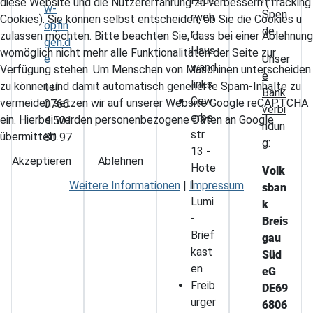
Feue
diese Website und die Nutzererfahrung zu verbessern (Tracking
w-
Spen
rweh
Cookies). Sie können selbst entscheiden, ob Sie die Cookies u
opfin
de.
r -
zulassen möchten. Bitte beachten Sie, dass bei einer Ablehnung
gen.d
Haus
womöglich nicht mehr alle Funktionalitäten der Seite zur
e
Unser
wand
Verfügung stehen. Um Menschen von Maschinen unterscheiden
e
links
zu können und damit automatisch generierte Spam-Inhalte zu
tel
Bank
Gew
vermeiden setzen wir auf unserer Website Google reCAPTCHA
0766
verbi
erbe
ein. Hierbei werden personenbezogene Daten an Google
4 501
ndun
str.
übermittelt.
80 97
g
:
13 -
Akzeptieren
Ablehnen
Hote
Volk
l
Weitere Informationen
|
Impressum
sban
Lumi
k
-
Breis
Brief
gau
kast
Süd
en
eG
Freib
DE69
urger
6806