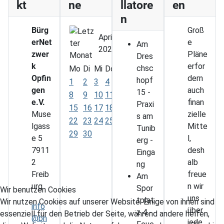
kt
ne
llatore
en
n
Bürg
Groß
April
erNet
e
Am
2024
zwer
Pläne
Dres
k
erfor
chsc
Mo
Di
Mi
Do
Fr
Sa
So
Opfin
dern
hopf
1
2
3
4
5
6
7
gen
auch
15 -
8
9
10
11
12
13
14
e.V.
finan
Praxi
15
16
17
18
19
20
21
Muse
zielle
s am
22
23
24
25
26
27
28
lgass
Mitte
Tunib
29
30
e 5
l,
erg -
7911
desh
Einga
2
alb
ng
Freib
freue
Am
urg
n wir
Spor
Wir benutzen Cookies
uns
tplat
Wir nutzen Cookies auf unserer Website. Einige von ihnen sind
info
über
z 4 -
essenziell für den Betrieb der Seite, während andere helfen,
@bn
jede