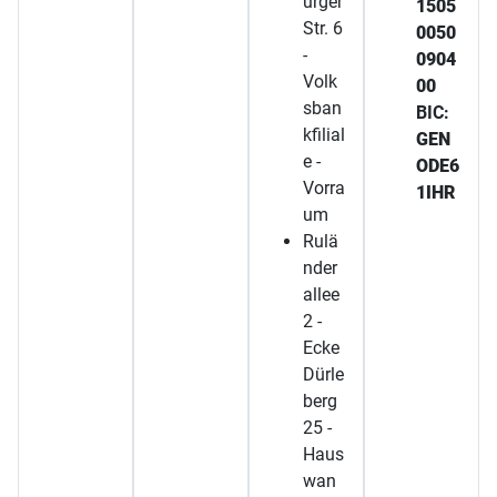
urger
1505
Str. 6
0050
-
0904
Volk
00
sban
BIC:
kfilial
GEN
e -
ODE6
Vorra
1IHR
um
Rulä
nder
allee
2 -
Ecke
Dürle
berg
25 -
Haus
wan