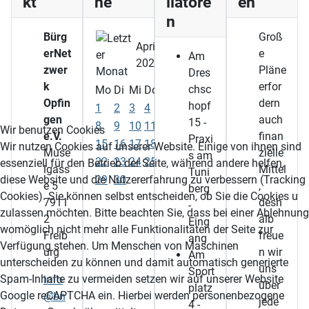
kt
ne
llatore
en
n
Bürg
Groß
April
erNet
e
Am
2024
zwer
Pläne
Dres
k
erfor
chsc
Mo
Di
Mi
Do
Fr
Sa
So
Opfin
dern
hopf
1
2
3
4
5
6
7
gen
auch
15 -
8
9
10
11
12
13
14
Wir benutzen Cookies
e.V.
finan
Praxi
15
16
17
18
19
20
21
Wir nutzen Cookies auf unserer Website. Einige von ihnen sind
Muse
zielle
s am
22
23
24
25
26
27
28
essenziell für den Betrieb der Seite, während andere helfen,
lgass
Mittel
Tuni
29
30
diese Website und die Nutzererfahrung zu verbessern (Tracking
e 5
,
berg
Cookies). Sie können selbst entscheiden, ob Sie die Cookies u
7911
desh
-
zulassen möchten. Bitte beachten Sie, dass bei einer Ablehnung
2
alb
Eing
womöglich nicht mehr alle Funktionalitäten der Seite zur
Freib
freue
ang
Verfügung stehen. Um Menschen von Maschinen
urg
n wir
Am
unterscheiden zu können und damit automatisch generierte
uns
Sport
Spam-Inhalte zu vermeiden setzen wir auf unserer Website
info
über
platz
Google reCAPTCHA ein. Hierbei werden personenbezogene
@bn
jede
4 -