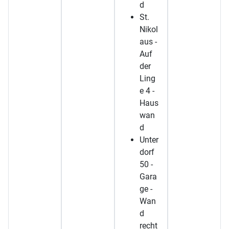
d
St.
Nikol
aus -
Auf
der
Ling
e 4 -
Haus
wan
d
Unter
dorf
50 -
Gara
ge -
Wan
d
recht