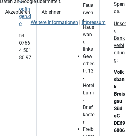
Daten an Google übermittelt.
w-
Spen
Feue
opfin
de.
Akzeptieren
Ablehnen
rweh
gen.d
r -
Weitere Informationen
|
Impressum
e
Unser
Haus
e
wan
tel
Bank
d
0766
verbi
links
4 501
ndun
Gew
80 97
g
:
erbes
tr. 13
Volk
-
sban
Hotel
k
Lumi
Breis
-
gau
Brief
Süd
kaste
eG
n
DE69
Freib
6806