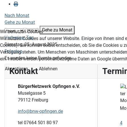
Nach Monat
Gehe zu Monat
Gehe zu Monat
Wir benutzen Cookies
Vorheriger Tag
Wir nutzen Cookies auf unserer Website. Einige von ihnen sind e
Dienstag, 05. August 2025
Cookies). Sie können selbst entscheiden, ob Sie die Cookies u z
Folgetag
Verfügung stehen. Um Menschen von Maschinen unterscheiden 
Es wurden keine Events gefunden
ein. Hierbei werden personenbezogene Daten an Google übermitt
Akzeptieren
Ablehnen
Kontakt
Termi
BürgerNetzwerk Opfingen e.V.
Muselgasse 5
79112 Freiburg
Mo
info@bnw-opfingen.de
tel 07664 501 80 97
4