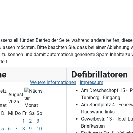
ssenziell für den Betrieb der Seite, während andere helfen, die
ulassen möchten. Bitte beachten Sie, dass bei einer Ablehnung w
zu können und damit automatisch generierte Spam-Inhalte zu 
elt.
ne
Defibrillatoren
Weitere Informationen
|
Impressum
Am Dreschschopf 15 - P
August
Tuniberg - Eingang
2025
Am Sportplatz 4 - Feuerw
Hauswand links
Di
Mi
Do
Fr
Sa
So
Gewerbestr. 13 - Hotel Lu
1
2
3
Briefkasten
5
6
7
8
9
10