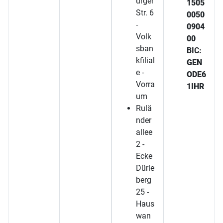
urger
1505
Str. 6
0050
-
0904
Volk
00
sban
BIC:
kfilial
GEN
e -
ODE6
Vorra
1IHR
um
Rulä
nder
allee
2 -
Ecke
Dürle
berg
25 -
Haus
wan