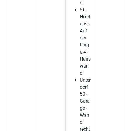
d
St.
Nikol
aus -
Auf
der
Ling
e 4 -
Haus
wan
d
Unter
dorf
50 -
Gara
ge -
Wan
d
recht