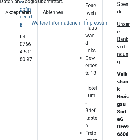
Daten an Google übermittelt.
w-
Spen
Feue
opfin
de.
Akzeptieren
Ablehnen
rweh
gen.d
r -
Weitere Informationen
|
Impressum
e
Unser
Haus
e
wan
tel
Bank
d
0766
verbi
links
4 501
ndun
Gew
80 97
g
:
erbes
tr. 13
Volk
-
sban
Hotel
k
Lumi
Breis
-
gau
Brief
Süd
kaste
eG
n
DE69
Freib
6806