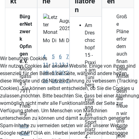
kt
ne
llatore
en
n
Bürg
Groß
August
erNet
e
Am
2025
zwer
Pläne
Dres
k
erfor
chsc
Mo
Di
Mi
Do
Fr
Sa
So
Opfin
dern
hopf
1
2
3
gen
auch
15 -
4
5
6
7
8
9
10
Wir benutzen Cookies
e.V.
finan
Praxi
11
12
13
14
15
16
17
Wir nutzen Cookies auf unserer Website. Einige von ihnen sind
Muse
zielle
s am
18
19
20
21
22
23
24
essenziell für den Betrieb der Seite, während andere helfen,
lgass
Mittel
Tuni
25
26
27
28
29
30
31
diese Website und die Nutzererfahrung zu verbessern (Tracking
e 5
,
berg
Cookies). Sie können selbst entscheiden, ob Sie die Cookies u
7911
desh
-
zulassen möchten. Bitte beachten Sie, dass bei einer Ablehnung
2
alb
Eing
womöglich nicht mehr alle Funktionalitäten der Seite zur
Freib
freue
ang
Verfügung stehen. Um Menschen von Maschinen
urg
n wir
Am
unterscheiden zu können und damit automatisch generierte
uns
Sport
Spam-Inhalte zu vermeiden setzen wir auf unserer Website
info
über
platz
Google reCAPTCHA ein. Hierbei werden personenbezogene
@bn
jede
4 -