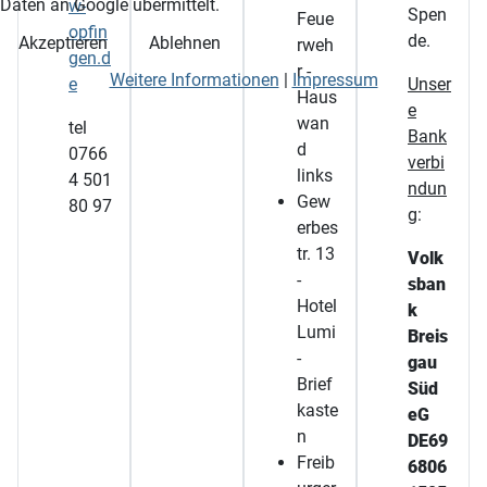
Daten an Google übermittelt.
w-
Spen
Feue
opfin
de.
Akzeptieren
Ablehnen
rweh
gen.d
r -
Weitere Informationen
|
Impressum
e
Unser
Haus
e
wan
tel
Bank
d
0766
verbi
links
4 501
ndun
Gew
80 97
g
:
erbes
tr. 13
Volk
-
sban
Hotel
k
Lumi
Breis
-
gau
Brief
Süd
kaste
eG
n
DE69
Freib
6806