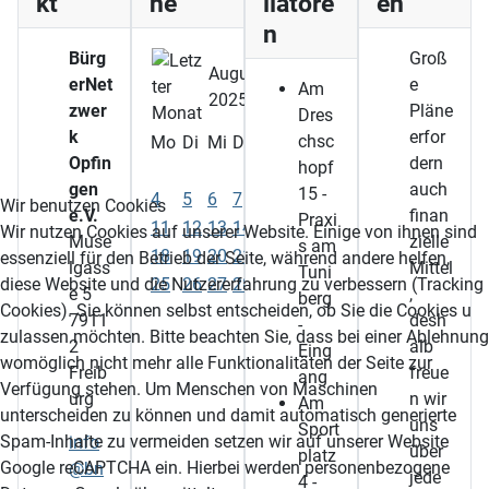
kt
ne
llatore
en
n
Bürg
Groß
August
erNet
e
Am
2025
zwer
Pläne
Dres
k
erfor
chsc
Mo
Di
Mi
Do
Fr
Sa
So
Opfin
dern
hopf
1
2
3
gen
auch
15 -
4
5
6
7
8
9
10
Wir benutzen Cookies
e.V.
finan
Praxi
11
12
13
14
15
16
17
Wir nutzen Cookies auf unserer Website. Einige von ihnen sind
Muse
zielle
s am
18
19
20
21
22
23
24
essenziell für den Betrieb der Seite, während andere helfen,
lgass
Mittel
Tuni
25
26
27
28
29
30
31
diese Website und die Nutzererfahrung zu verbessern (Tracking
e 5
,
berg
Cookies). Sie können selbst entscheiden, ob Sie die Cookies u
7911
desh
-
zulassen möchten. Bitte beachten Sie, dass bei einer Ablehnung
2
alb
Eing
womöglich nicht mehr alle Funktionalitäten der Seite zur
Freib
freue
ang
Verfügung stehen. Um Menschen von Maschinen
urg
n wir
Am
unterscheiden zu können und damit automatisch generierte
uns
Sport
Spam-Inhalte zu vermeiden setzen wir auf unserer Website
info
über
platz
Google reCAPTCHA ein. Hierbei werden personenbezogene
@bn
jede
4 -