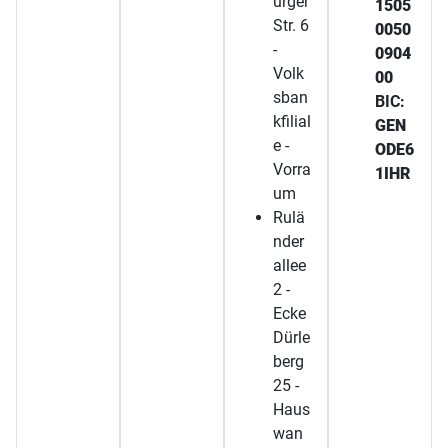
urger
1505
Str. 6
0050
-
0904
Volk
00
sban
BIC:
kfilial
GEN
e -
ODE6
Vorra
1IHR
um
Rulä
nder
allee
2 -
Ecke
Dürle
berg
25 -
Haus
wan