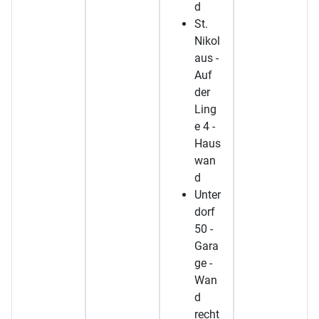
d
St.
Nikol
aus -
Auf
der
Ling
e 4 -
Haus
wan
d
Unter
dorf
50 -
Gara
ge -
Wan
d
recht