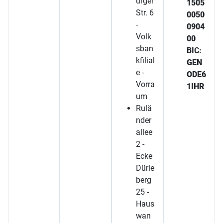
urger
1505
Str. 6
0050
-
0904
Volk
00
sban
BIC:
kfilial
GEN
e -
ODE6
Vorra
1IHR
um
Rulä
nder
allee
2 -
Ecke
Dürle
berg
25 -
Haus
wan