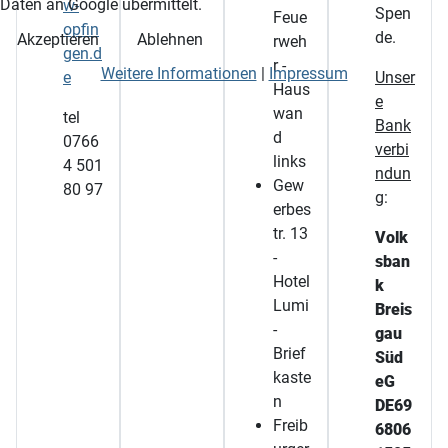
Daten an Google übermittelt.
w-
Spen
Feue
opfin
de.
Akzeptieren
Ablehnen
rweh
gen.d
r -
Weitere Informationen
|
Impressum
e
Unser
Haus
e
wan
tel
Bank
d
0766
verbi
links
4 501
ndun
Gew
80 97
g
:
erbes
tr. 13
Volk
-
sban
Hotel
k
Lumi
Breis
-
gau
Brief
Süd
kaste
eG
n
DE69
Freib
6806