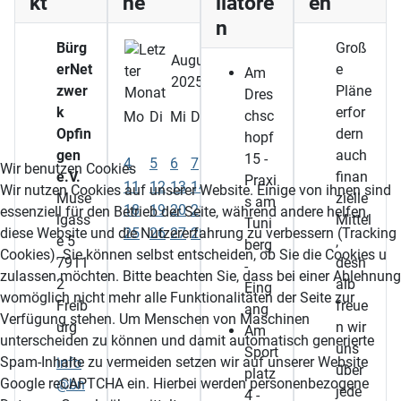
kt
ne
llatore
en
n
Bürg
Groß
August
erNet
e
Am
2025
zwer
Pläne
Dres
k
erfor
chsc
Mo
Di
Mi
Do
Fr
Sa
So
Opfin
dern
hopf
1
2
3
gen
auch
15 -
4
5
6
7
8
9
10
Wir benutzen Cookies
e.V.
finan
Praxi
11
12
13
14
15
16
17
Wir nutzen Cookies auf unserer Website. Einige von ihnen sind
Muse
zielle
s am
18
19
20
21
22
23
24
essenziell für den Betrieb der Seite, während andere helfen,
lgass
Mittel
Tuni
25
26
27
28
29
30
31
diese Website und die Nutzererfahrung zu verbessern (Tracking
e 5
,
berg
Cookies). Sie können selbst entscheiden, ob Sie die Cookies u
7911
desh
-
zulassen möchten. Bitte beachten Sie, dass bei einer Ablehnung
2
alb
Eing
womöglich nicht mehr alle Funktionalitäten der Seite zur
Freib
freue
ang
Verfügung stehen. Um Menschen von Maschinen
urg
n wir
Am
unterscheiden zu können und damit automatisch generierte
uns
Sport
Spam-Inhalte zu vermeiden setzen wir auf unserer Website
info
über
platz
Google reCAPTCHA ein. Hierbei werden personenbezogene
@bn
jede
4 -