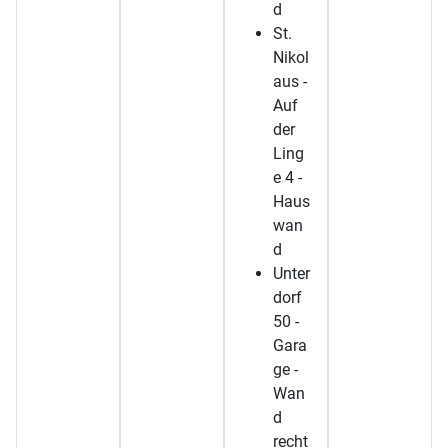
d
St.
Nikol
aus -
Auf
der
Ling
e 4 -
Haus
wan
d
Unter
dorf
50 -
Gara
ge -
Wan
d
recht