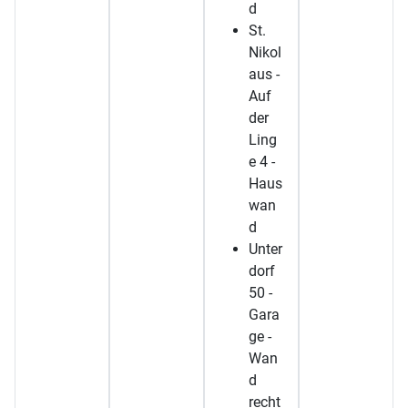
d
St.
Nikol
aus -
Auf
der
Ling
e 4 -
Haus
wan
d
Unter
dorf
50 -
Gara
ge -
Wan
d
recht