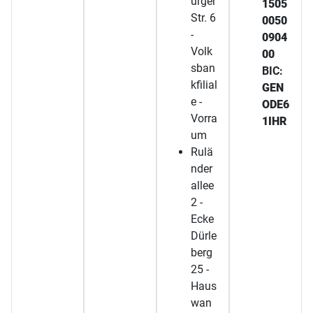
urger
1505
Str. 6
0050
-
0904
Volk
00
sban
BIC:
kfilial
GEN
e -
ODE6
Vorra
1IHR
um
Rulä
nder
allee
2 -
Ecke
Dürle
berg
25 -
Haus
wan