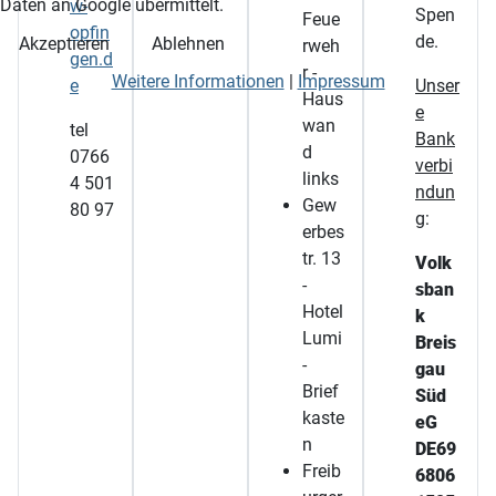
Daten an Google übermittelt.
w-
Spen
Feue
opfin
de.
Akzeptieren
Ablehnen
rweh
gen.d
r -
Weitere Informationen
|
Impressum
e
Unser
Haus
e
wan
tel
Bank
d
0766
verbi
links
4 501
ndun
Gew
80 97
g
:
erbes
tr. 13
Volk
-
sban
Hotel
k
Lumi
Breis
-
gau
Brief
Süd
kaste
eG
n
DE69
Freib
6806