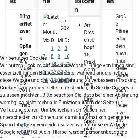
kt
ne
llatore
en
n
Bürg
Groß
Juli
erNet
e
Am
2025
zwer
Pläne
Dres
k
erfor
chsc
Mo
Di
Mi
Do
Fr
Sa
So
Opfin
dern
hopf
1
2
3
4
5
6
gen
auch
15 -
7
8
9
10
11
12
13
Wir benutzen Cookies
e.V.
finan
Praxi
14
15
16
17
18
19
20
Wir nutzen Cookies auf unserer Website. Einige von ihnen sind
Muse
zielle
s am
21
22
23
24
25
26
27
essenziell für den Betrieb der Seite, während andere helfen,
lgass
Mittel
Tuni
28
29
30
31
diese Website und die Nutzererfahrung zu verbessern (Tracking
e 5
,
berg
Cookies). Sie können selbst entscheiden, ob Sie die Cookies u
7911
desh
-
zulassen möchten. Bitte beachten Sie, dass bei einer Ablehnung
2
alb
Eing
womöglich nicht mehr alle Funktionalitäten der Seite zur
Freib
freue
ang
Verfügung stehen. Um Menschen von Maschinen
urg
n wir
Am
unterscheiden zu können und damit automatisch generierte
uns
Sport
Spam-Inhalte zu vermeiden setzen wir auf unserer Website
info
über
platz
Google reCAPTCHA ein. Hierbei werden personenbezogene
@bn
jede
4 -