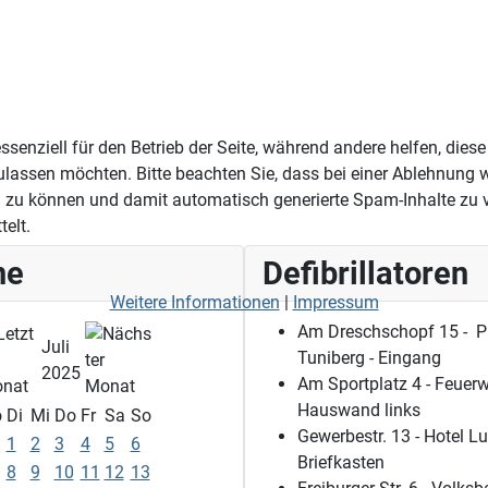
ssenziell für den Betrieb der Seite, während andere helfen, die
ulassen möchten. Bitte beachten Sie, dass bei einer Ablehnung w
zu können und damit automatisch generierte Spam-Inhalte zu 
elt.
ne
Defibrillatoren
Weitere Informationen
|
Impressum
Am Dreschschopf 15 - P
Juli
Tuniberg - Eingang
2025
Am Sportplatz 4 - Feuerw
Hauswand links
o
Di
Mi
Do
Fr
Sa
So
Gewerbestr. 13 - Hotel Lu
1
2
3
4
5
6
Briefkasten
8
9
10
11
12
13