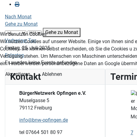
Nach Monat
Gehe zu Monat
Gehe zu Monat
Wir benutzen Cookies
Vorheriger Tag
Wir nutzen Cookies auf unserer Website. Einige von ihnen sind e
Freitag, 25. Juli 2025
Cookies). Sie können selbst entscheiden, ob Sie die Cookies u z
Folgetag
Verfügung stehen. Um Menschen von Maschinen unterscheiden 
Es wurden keine Events gefunden
ein. Hierbei werden personenbezogene Daten an Google übermitt
Akzeptieren
Ablehnen
Kontakt
Termi
BürgerNetzwerk Opfingen e.V.
Muselgasse 5
79112 Freiburg
M
info@bnw-opfingen.de
tel 07664 501 80 97
7